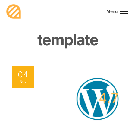
Menu
t
e
m
p
l
a
t
e
04
Nov