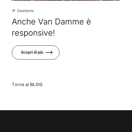
Geekerie
subject
Anche Van Damme è
responsive!
Scopri di più
Torna al
BLOG