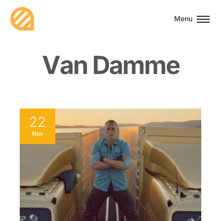
Menu
V
a
n
D
a
m
m
e
22
Nov