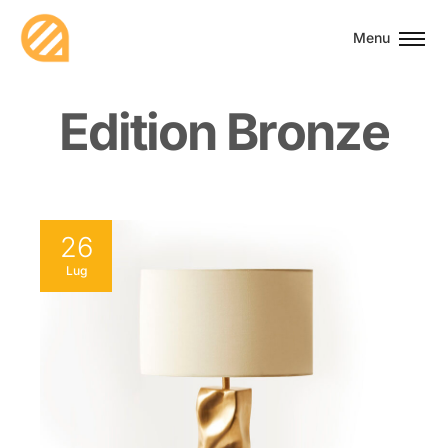
Menu
E
d
i
t
i
o
n
B
r
o
n
z
e
26
Lug