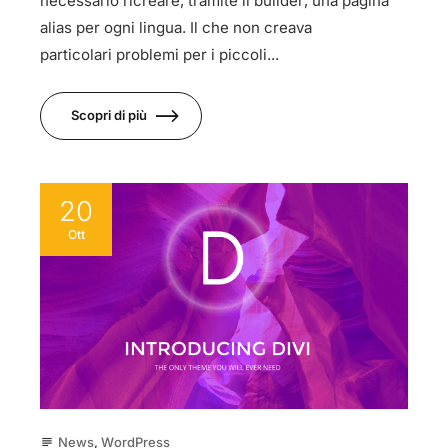
necessario ricreare, tramite il builder, una pagina
alias per ogni lingua. Il che non creava
particolari problemi per i piccoli...
Scopri di più
20
Ott
News
,
WordPress
subject