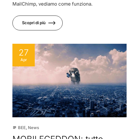
MailChimp, vediamo come funziona.
Scopri di più
27
Apr
BEE
,
News
subject
MOBILEGEDDON: tutto