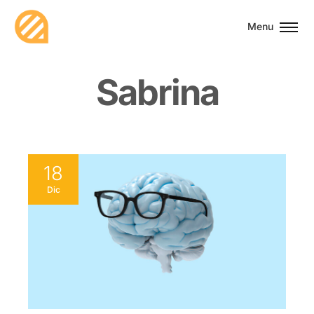
Menu
S
a
b
r
i
n
a
18
Dic