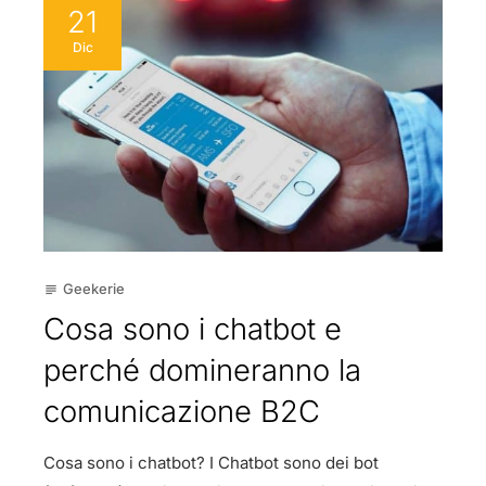
21
Dic
Geekerie
subject
Cosa sono i chatbot e
perché domineranno la
comunicazione B2C
Cosa sono i chatbot? I Chatbot sono dei bot