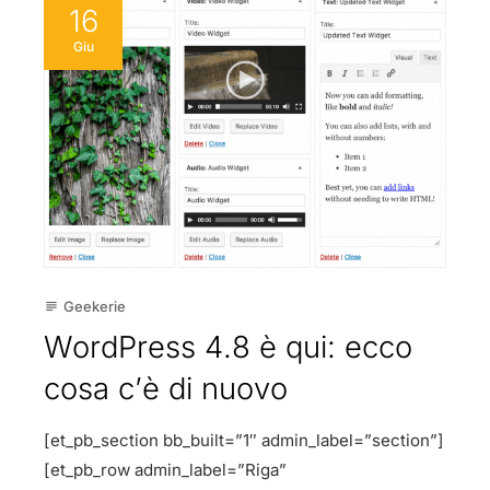
16
Giu
Geekerie
subject
WordPress 4.8 è qui: ecco
cosa c’è di nuovo
[et_pb_section bb_built=”1″ admin_label=”section”]
[et_pb_row admin_label=”Riga”