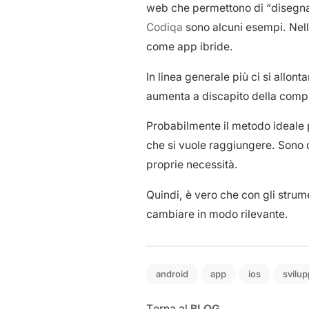
web che permettono di “disegna
Codiqa
sono alcuni esempi. Nella
come app ibride.
In linea generale più ci si allon
aumenta a discapito della comple
Probabilmente il metodo ideale p
che si vuole raggiungere. Sono di
proprie necessità.
Quindi, è vero che con gli strum
cambiare in modo rilevante.
android
app
ios
svilu
Torna al
BLOG