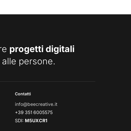
are
progetti digitali
 alle persone.
Contatti
info@beecreative.it
+39 351 6005575
SDI:
M5UXCR1