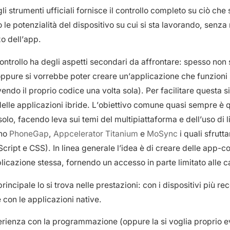
gli strumenti ufficiali fornisce il controllo completo su ciò che
 le potenzialità del dispositivo su cui si sta lavorando, senza
zo dell’app.
ontrollo ha degli aspetti secondari da affrontare: spesso non
 oppure si vorrebbe poter creare un’applicazione che funzion
ndo il proprio codice una volta sola). Per facilitare questa s
delle applicazioni ibride. L’obiettivo comune quasi sempre è q
lo, facendo leva sui temi del multipiattaforma e dell’uso di l
ono
PhoneGap
,
Appcelerator Titanium
e
MoSync
i quali sfrutt
ipt e CSS). In linea generale l’idea è di creare delle app-cont
pplicazione stessa, fornendo un accesso in parte limitato alle c
ncipale lo si trova nelle prestazioni: con i dispositivi più rece
 con le applicazioni native.
erienza con la programmazione (oppure la si voglia proprio evi