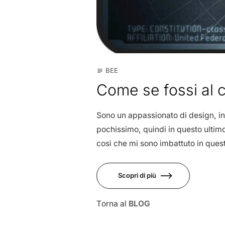
BEE
subject
Come se fossi al 
Sono un appassionato di design, in 
pochissimo, quindi in questo ultimo
così che mi sono imbattuto in questo
Scopri di più
Torna al
BLOG