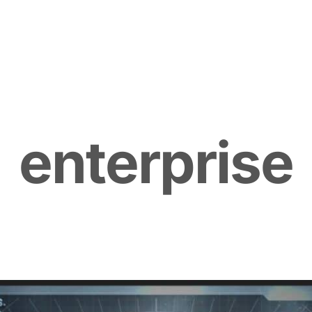
e
n
t
e
r
p
r
i
s
e