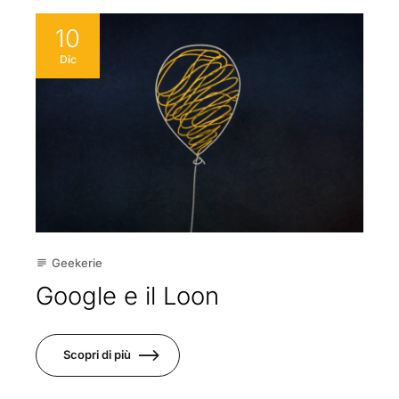
10
Dic
Geekerie
subject
Google e il Loon
Scopri di più