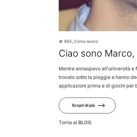
BEE
,
Come lavoro
subject
Ciao sono Marco,
Mentre annaspavo all’università e 
trovato sotto la pioggia e hanno d
applicazioni prima e di giochi per
Scopri di più
Torna al
BLOG