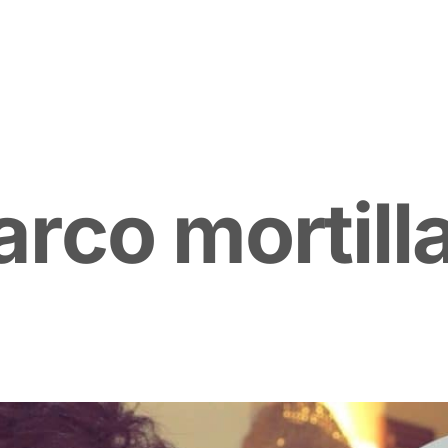
a
r
c
o
m
o
r
t
i
l
l