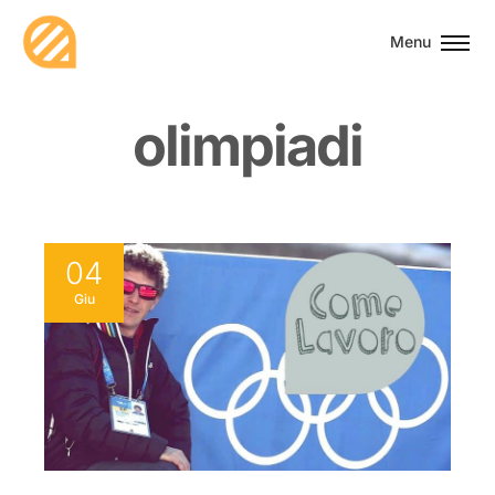
Menu
o
l
i
m
p
i
a
d
i
04
Giu