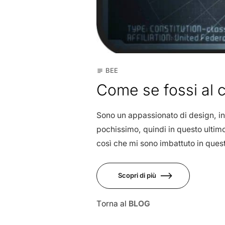
BEE
subject
Come se fossi al 
Sono un appassionato di design, in 
pochissimo, quindi in questo ultimo
così che mi sono imbattuto in questo
Scopri di più
Torna al
BLOG