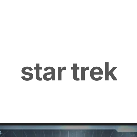
s
t
a
r
t
r
e
k